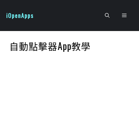
跳
至
iOpenApps
選
主
要
單
內
自動點擊器App教學
容