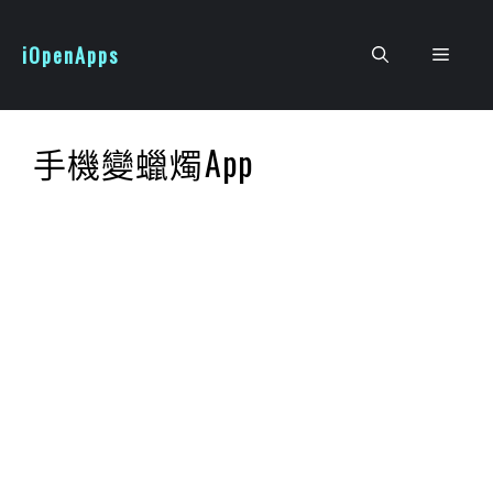
跳
至
iOpenApps
選
主
要
單
內
手機變蠟燭App
容