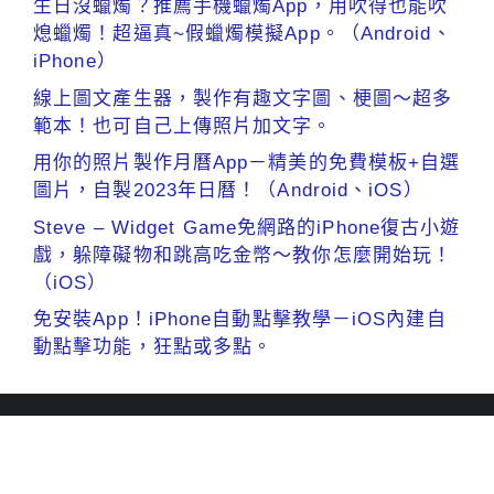
生日沒蠟燭？推薦手機蠟燭App，用吹得也能吹
熄蠟燭！超逼真~假蠟燭模擬App。（Android、
iPhone）
線上圖文產生器，製作有趣文字圖、梗圖～超多
範本！也可自己上傳照片加文字。
用你的照片製作月曆App－精美的免費模板+自選
圖片，自製2023年日曆！（Android、iOS）
Steve – Widget Game免網路的iPhone復古小遊
戲，躲障礙物和跳高吃金幣～教你怎麼開始玩！
（iOS）
免安裝App！iPhone自動點擊教學－iOS內建自
動點擊功能，狂點或多點。