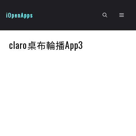
跳
至
iOpenApps
選
主
要
單
內
claro桌布輪播App3
容