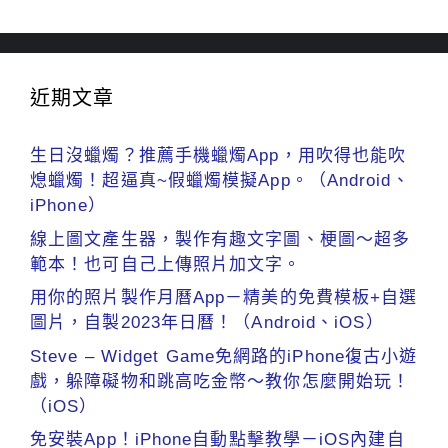
近期文章
生日沒蠟燭？推薦手機蠟燭App，用吹得也能吹
熄蠟燭！超逼真~假蠟燭模擬App。（Android、
iPhone）
線上圖文產生器，製作有趣文字圖、梗圖～超多
範本！也可自己上傳照片加文字。
用你的照片製作月曆App－精美的免費模板+自選
圖片，自製2023年日曆！（Android、iOS）
Steve – Widget Game免網路的iPhone復古小遊
戲，躲障礙物和跳高吃金幣～教你怎麼開始玩！
（iOS）
免安裝App！iPhone自動點擊教學－iOS內建自