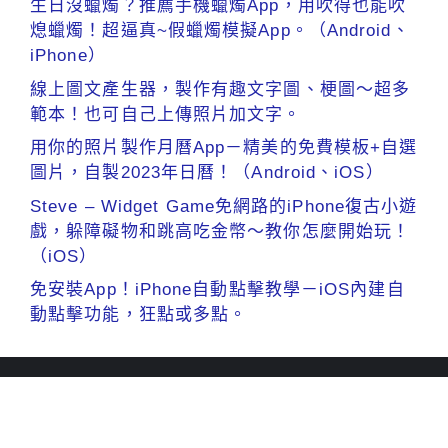
生日沒蠟燭？推薦手機蠟燭App，用吹得也能吹
熄蠟燭！超逼真~假蠟燭模擬App。（Android、
iPhone）
線上圖文產生器，製作有趣文字圖、梗圖～超多
範本！也可自己上傳照片加文字。
用你的照片製作月曆App－精美的免費模板+自選
圖片，自製2023年日曆！（Android、iOS）
Steve – Widget Game免網路的iPhone復古小遊
戲，躲障礙物和跳高吃金幣～教你怎麼開始玩！
（iOS）
免安裝App！iPhone自動點擊教學－iOS內建自
動點擊功能，狂點或多點。