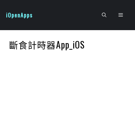
跳
至
iOpenApps
選
主
要
單
內
斷食計時器App_iOS
容