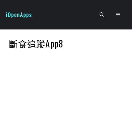
跳
至
iOpenApps
選
主
要
單
內
斷食追蹤App8
容