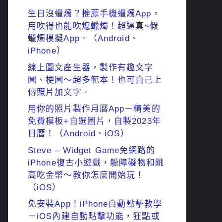
生日沒蠟燭？推薦手機蠟燭App，
用吹得也能吹熄蠟燭！超逼真~假
蠟燭模擬App。（Android、
iPhone）
線上圖文產生器，製作有趣文字
圖、梗圖～超多範本！也可自己上
傳照片加文字。
用你的照片製作月曆App－精美的
免費模板+自選圖片，自製2023年
日曆！（Android、iOS）
Steve – Widget Game免網路的
iPhone復古小遊戲，躲障礙物和跳
高吃金幣～教你怎麼開始玩！
（iOS）
免安裝App！iPhone自動點擊教學
－iOS內建自動點擊功能，狂點或