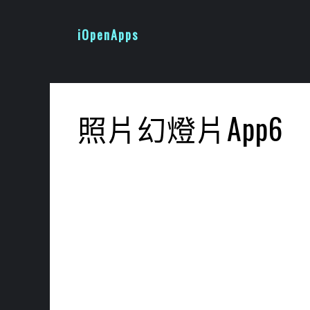
跳
至
iOpenApps
主
要
內
容
照片幻燈片App6