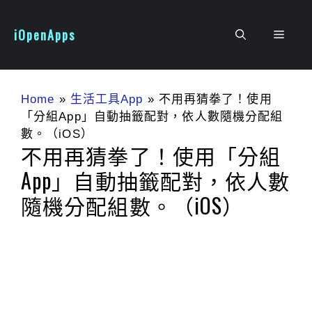
跳
至
iOpenApps
選
主
要
單
內
容
Home
»
生活工具App
»
不用再猜拳了！使用
「分組App」自動抽籤配對，依人數隨機分配組
數。（iOS）
不用再猜拳了！使用「分組
App」自動抽籤配對，依人數
隨機分配組數。（iOS）