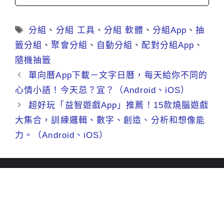
標
分組
、
分組 工具
、
分組 軟體
、
分組App
、
抽
籤
籤分組
、
聚會分組
、
自動分組
、
配對分組App
、
隨機抽籤
單向曆App下載－文字日曆，每天給你不同的
心情小語！今天忌？宜？（Android、iOS）
超好玩「益智遊戲App」推薦！15款燒腦遊戲
大集合，訓練邏輯、數字、創造、分析和想像能
力。（Android、iOS）