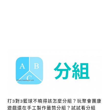
打3對3籃球不曉得該怎麼分組？玩聚會團康
遊戲還在手工製作籤筒分組？試試看分組