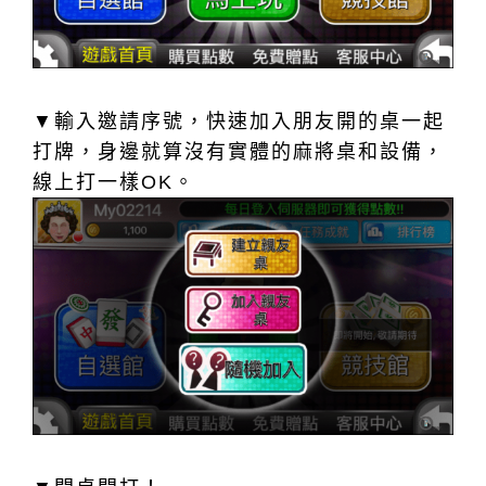
▼輸入邀請序號，快速加入朋友開的桌一起
打牌，身邊就算沒有實體的麻將桌和設備，
線上打一樣OK。