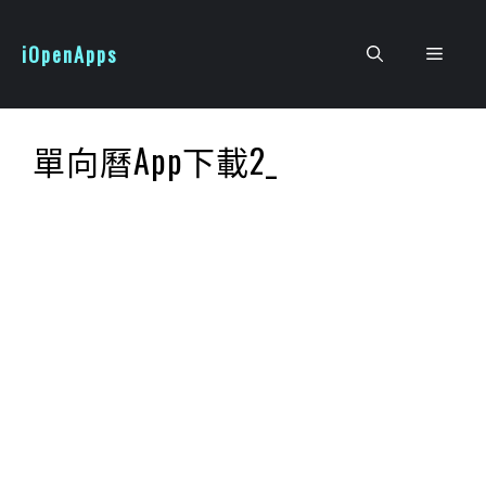
跳
至
iOpenApps
選
主
要
單
內
單向曆App下載2_
容