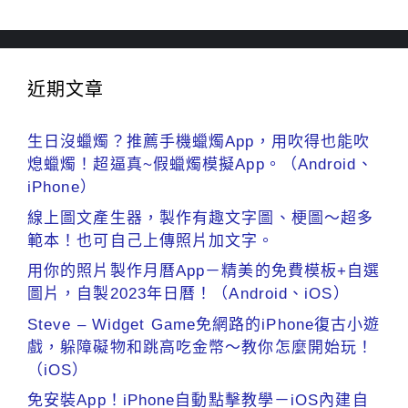
近期文章
生日沒蠟燭？推薦手機蠟燭App，用吹得也能吹
熄蠟燭！超逼真~假蠟燭模擬App。（Android、
iPhone）
線上圖文產生器，製作有趣文字圖、梗圖～超多
範本！也可自己上傳照片加文字。
用你的照片製作月曆App－精美的免費模板+自選
圖片，自製2023年日曆！（Android、iOS）
Steve – Widget Game免網路的iPhone復古小遊
戲，躲障礙物和跳高吃金幣～教你怎麼開始玩！
（iOS）
免安裝App！iPhone自動點擊教學－iOS內建自