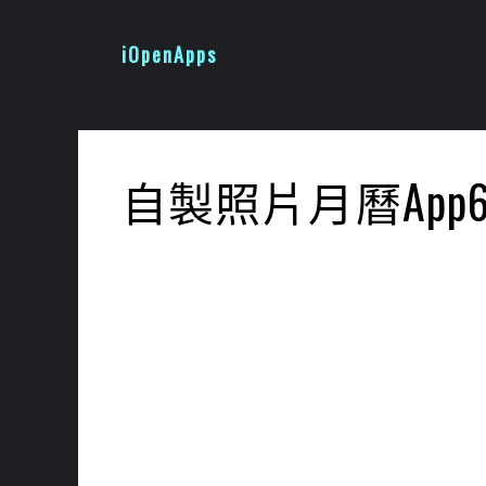
跳
至
iOpenApps
主
要
內
容
自製照片月曆App