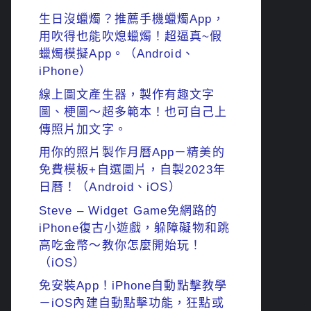
生日沒蠟燭？推薦手機蠟燭App，
用吹得也能吹熄蠟燭！超逼真~假
蠟燭模擬App。（Android、
iPhone）
線上圖文產生器，製作有趣文字
圖、梗圖～超多範本！也可自己上
傳照片加文字。
用你的照片製作月曆App－精美的
免費模板+自選圖片，自製2023年
日曆！（Android、iOS）
Steve – Widget Game免網路的
iPhone復古小遊戲，躲障礙物和跳
高吃金幣～教你怎麼開始玩！
（iOS）
免安裝App！iPhone自動點擊教學
－iOS內建自動點擊功能，狂點或