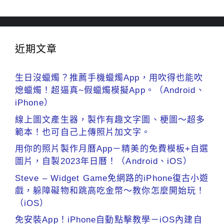
近期文章
生日沒蠟燭？推薦手機蠟燭App，用吹得也能吹
熄蠟燭！超逼真~假蠟燭模擬App。（Android、
iPhone）
線上圖文產生器，製作有趣文字圖、梗圖～超多
範本！也可自己上傳照片加文字。
用你的照片製作月曆App－精美的免費模板+自選
圖片，自製2023年日曆！（Android、iOS）
Steve – Widget Game免網路的iPhone復古小遊
戲，躲障礙物和跳高吃金幣～教你怎麼開始玩！
（iOS）
免安裝App！iPhone自動點擊教學－iOS內建自