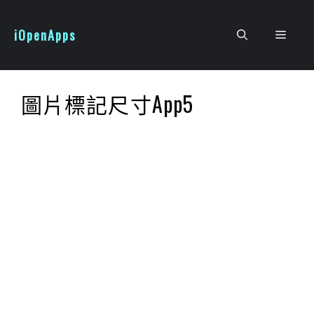
跳
至
iOpenApps
選
主
要
單
內
圖片標記尺寸App5
容