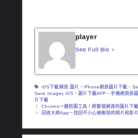
player
See Full Bio
標
iOS下載網頁 圖片
、
iPhone網頁圖片下載
、
Sa
籤
Save Images iOS
、
圖片下載APP
、
手機網頁抓
片下載
Chrome一鍵抓圖工具！將整個網頁的圖片下載，
回收大師App－找回不小心被刪除的照片和影片