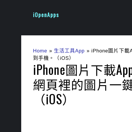
跳
至
iOpenApps
主
要
內
容
Home
»
生活工具App
»
iPhone圖片下載A
到手機。（iOS）
iPhone圖片下載App！
網頁裡的圖片一
（iOS）