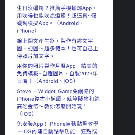
生日沒蠟燭？推薦手機蠟燭App，
用吹得也能吹熄蠟燭！超逼真~假
蠟燭模擬App。（Android、
iPhone）
線上圖文產生器，製作有趣文字
圖、梗圖～超多範本！也可自己上
傳照片加文字。
用你的照片製作月曆App－精美的
免費模板+自選圖片，自製2023年
日曆！（Android、iOS）
Steve – Widget Game免網路的
iPhone復古小遊戲，躲障礙物和跳
高吃金幣～教你怎麼開始玩！
（iOS）
免安裝App！iPhone自動點擊教學
－iOS內建自動點擊功能，狂點或