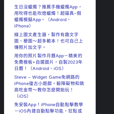
生日沒蠟燭？推薦手機蠟燭App，
用吹得也能吹熄蠟燭！超逼真~假
蠟燭模擬App。（Android、
iPhone）
線上圖文產生器，製作有趣文字
圖、梗圖～超多範本！也可自己上
傳照片加文字。
用你的照片製作月曆App－精美的
免費模板+自選圖片，自製2023年
日曆！（Android、iOS）
Steve – Widget Game免網路的
iPhone復古小遊戲，躲障礙物和跳
高吃金幣～教你怎麼開始玩！
（iOS）
免安裝App！iPhone自動點擊教學
－iOS內建自動點擊功能，狂點或