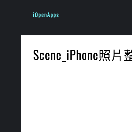
跳
至
iOpenApps
主
要
內
容
Scene_iPhone照片