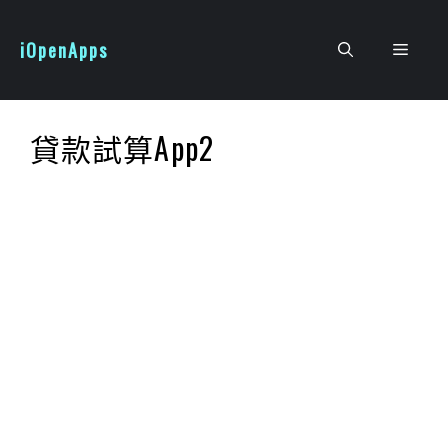
跳
至
iOpenApps
選
主
要
單
內
貸款試算App2
容