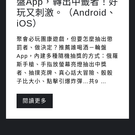
盤App，轉出中籤者！好
玩又刺激。（Android、
iOS）
聚會必玩團康遊戲，但要怎麼抽出懲
罰者、做決定？推薦誰喝酒－輪盤
App，內建多種隨機抽獎的方式：俄羅
斯手槍、手指放螢幕亮燈抽出中獎
者、抽撲克牌、真心話大冒險、骰骰
子比大小、點擊引爆炸彈…共9 …
閱讀更多