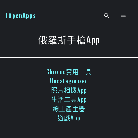
跳
至
iOpenApps
選
主
要
單
內
俄羅斯手槍App
容
Chrome實用工具
Uncategorized
照片相機App
生活工具App
線上產生器
遊戲App