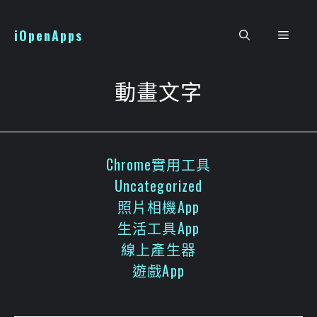
跳
至
iOpenApps
選
主
要
單
內
動畫文字
容
Chrome實用工具
Uncategorized
照片相機App
生活工具App
線上產生器
遊戲App