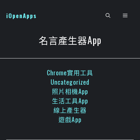
跳
至
iOpenApps
選
主
要
單
內
名言產生器App
容
Chrome實用工具
Uncategorized
照片相機App
生活工具App
線上產生器
遊戲App