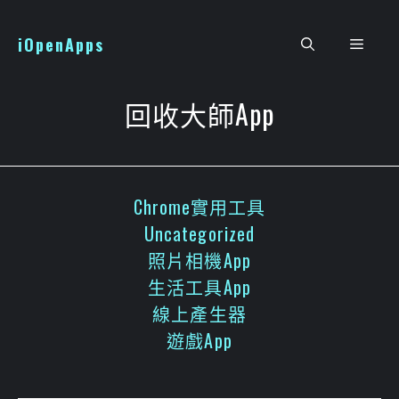
跳
至
iOpenApps
選
主
要
單
內
回收大師App
容
Chrome實用工具
Uncategorized
照片相機App
生活工具App
線上產生器
遊戲App