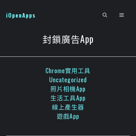
跳
至
iOpenApps
選
主
要
單
內
封鎖廣告App
容
Chrome實用工具
Uncategorized
照片相機App
生活工具App
線上產生器
遊戲App