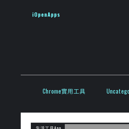
跳
至
iOpenApps
主
要
內
容
Chrome實用工具
Uncatego
生活工具App