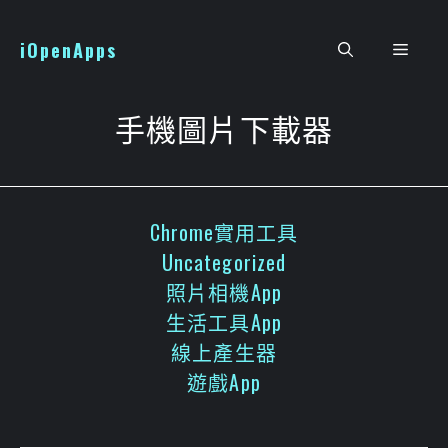
跳
至
iOpenApps
選
主
要
單
內
手機圖片下載器
容
Chrome實用工具
Uncategorized
照片相機App
生活工具App
線上產生器
遊戲App