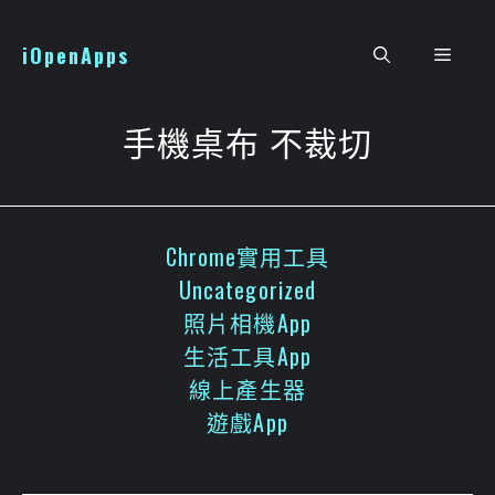
跳
至
iOpenApps
選
主
要
單
內
手機桌布 不裁切
容
Chrome實用工具
Uncategorized
照片相機App
生活工具App
線上產生器
遊戲App