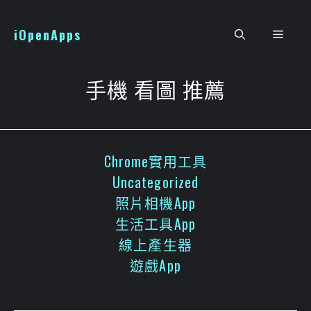
跳
至
iOpenApps
選
主
要
單
內
手機 看圖 推薦
容
Chrome實用工具
Uncategorized
照片相機App
生活工具App
線上產生器
遊戲App