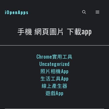
跳
至
iOpenApps
選
主
要
單
內
手機 網頁圖片 下載app
容
Chrome實用工具
Uncategorized
照片相機App
生活工具App
線上產生器
遊戲App