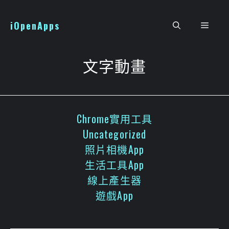
跳
至
iOpenApps
選
主
要
單
內
文字動畫
容
Chrome實用工具
Uncategorized
照片相機App
生活工具App
線上產生器
遊戲App