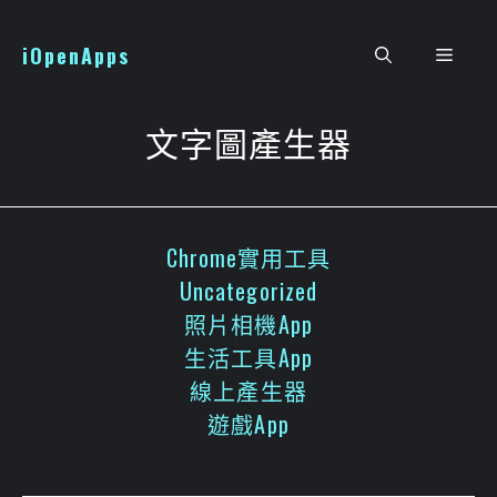
跳
至
iOpenApps
選
主
要
單
內
文字圖產生器
容
Chrome實用工具
Uncategorized
照片相機App
生活工具App
線上產生器
遊戲App