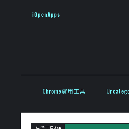
跳
至
iOpenApps
主
要
內
容
Chrome實用工具
Uncatego
生活工具App