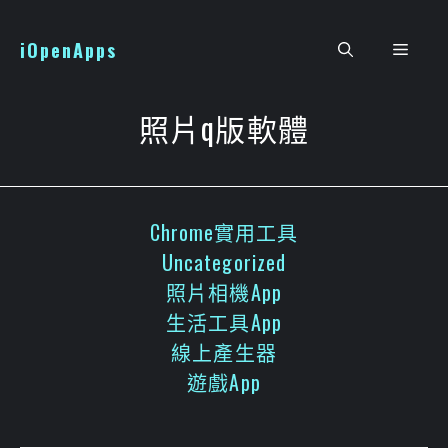
跳
至
iOpenApps
選
主
要
單
內
照片q版軟體
容
Chrome實用工具
Uncategorized
照片相機App
生活工具App
線上產生器
遊戲App