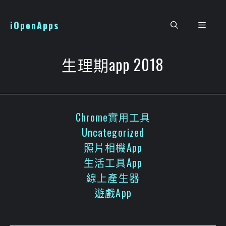
跳
至
iOpenApps
選
主
要
單
內
生理期app 2018
容
Chrome實用工具
Uncategorized
照片相機App
生活工具App
線上產生器
遊戲App