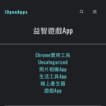
跳
至
iOpenApps
選
主
要
單
內
益智遊戲App
容
Chrome實用工具
Uncategorized
照片相機App
生活工具App
線上產生器
遊戲App