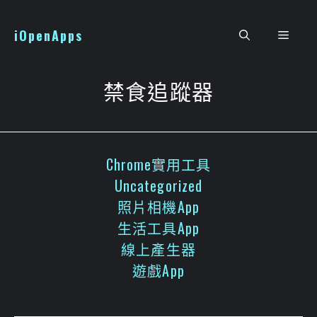
跳
至
iOpenApps
選
主
要
單
內
禁食追蹤器
容
Chrome實用工具
Uncategorized
照片相機App
生活工具App
線上產生器
遊戲App