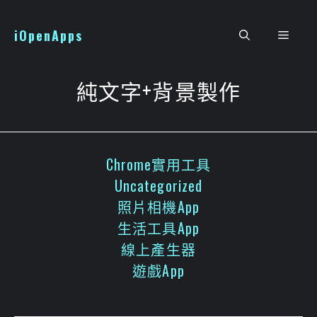
跳
至
iOpenApps
選
主
要
單
內
純文字+背景製作
容
Chrome實用工具
Uncategorized
照片相機App
生活工具App
線上產生器
遊戲App