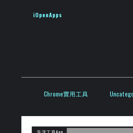
跳
至
iOpenApps
主
要
內
容
Chrome實用工具
Uncatego
生活工具App