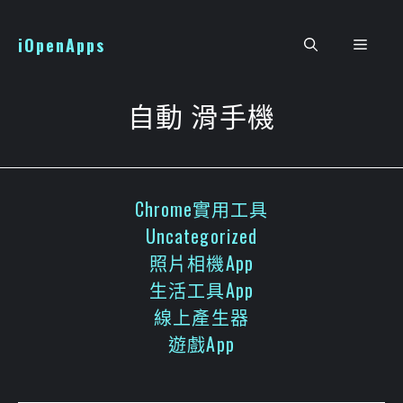
跳
至
iOpenApps
選
主
要
單
內
自動 滑手機
容
Chrome實用工具
Uncategorized
照片相機App
生活工具App
線上產生器
遊戲App