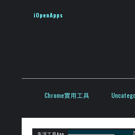
跳
至
iOpenApps
主
要
內
容
Chrome實用工具
Uncatego
生活工具App