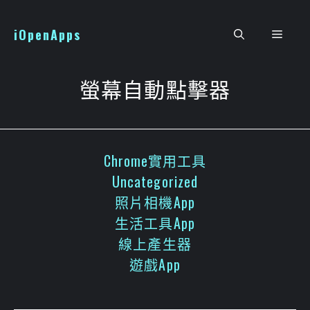
跳
至
iOpenApps
選
主
要
單
內
螢幕自動點擊器
容
Chrome實用工具
Uncategorized
照片相機App
生活工具App
線上產生器
遊戲App