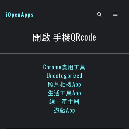
跳
至
iOpenApps
選
主
要
單
內
開啟 手機QRcode
容
Chrome實用工具
Uncategorized
照片相機App
生活工具App
線上產生器
遊戲App