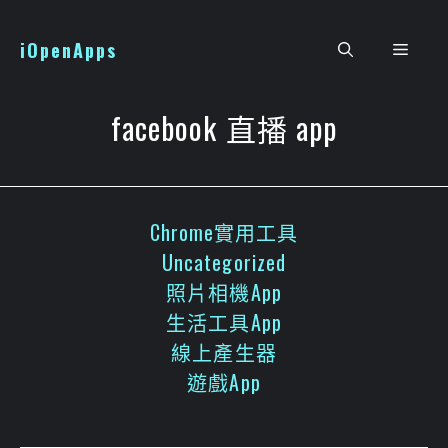
跳
至
iOpenApps
選
主
要
單
內
facebook 直播 app
容
Chrome實用工具
Uncategorized
照片相機App
生活工具App
線上產生器
遊戲App