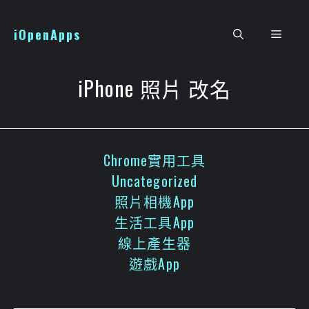
跳
至
iOpenApps
選
主
要
單
內
iPhone 照片 改名
容
Chrome實用工具
Uncategorized
照片相機App
生活工具App
線上產生器
遊戲App