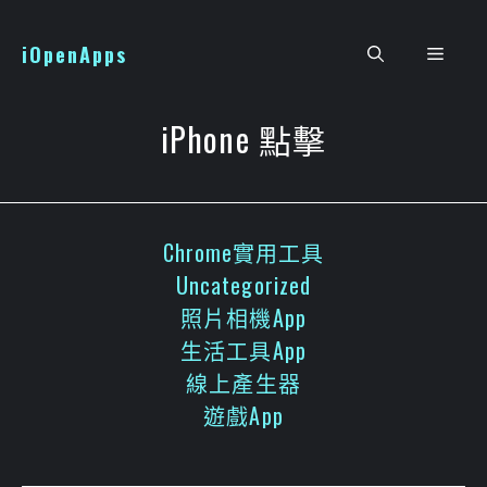
跳
至
iOpenApps
選
主
要
單
內
iPhone 點擊
容
Chrome實用工具
Uncategorized
照片相機App
生活工具App
線上產生器
遊戲App