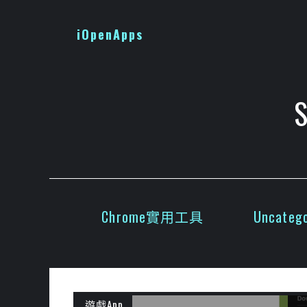
跳
至
iOpenApps
主
要
內
容
Chrome實用工具
Uncatego
遊戲App