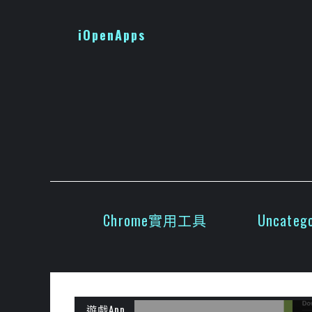
跳
至
iOpenApps
主
要
內
容
Chrome實用工具
Uncatego
遊戲App