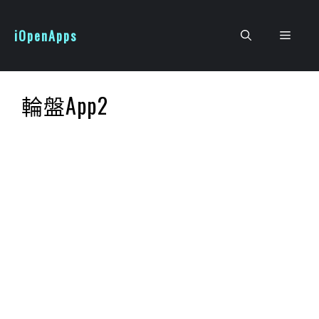
跳
至
iOpenApps
選
主
要
單
內
輪盤App2
容