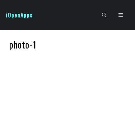
跳
至
iOpenApps
選
主
要
單
內
photo-1
容