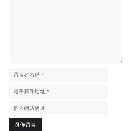
留
言
留
言
者
電
名
子
稱
郵
個
件
人
地
網
址
站