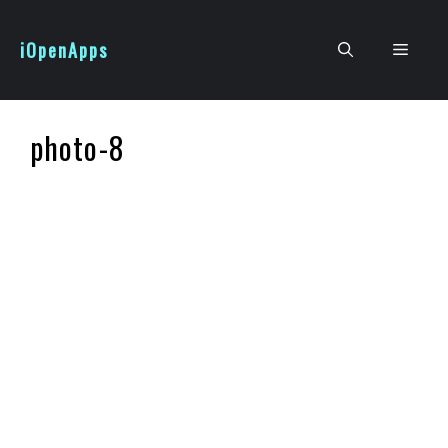
跳
至
iOpenApps
選
主
要
單
內
photo-8
容