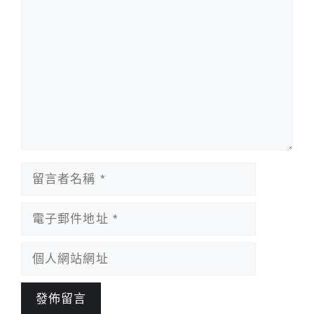
留
言
留
言
者
電
名
子
稱
郵
個
件
人
地
網
址
站